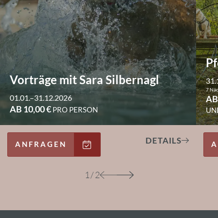
Pf
Vorträge mit Sara Silbernagl
31.
7 Nä
01.01.–31.12.2026
AB
AB 10,00 €
PRO PERSON
UN
DETAILS
ANFRAGEN
A
1
/
2