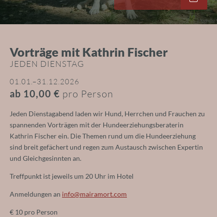
Unser Wochenprogramm
Services für Vierbeiner
Hundeknigge & Gelbe Schleife
Shop
Vorträge mit Kathrin Fischer
JEDEN DIENSTAG
01.01.–31.12.2026
ab 10,00 €
pro Person
Zimmer für Hund & Herrchen
Jeden Dienstagabend laden wir Hund, Herrchen und Frauchen zu
spannenden Vorträgen mit der Hundeerziehungsberaterin
Kathrin Fischer ein. Die Themen rund um die Hundeerziehung
sind breit gefächert und regen zum Austausch zwischen Expertin
und Gleichgesinnten an.
Treffpunkt ist jeweils um 20 Uhr im Hotel
Anmeldungen an
info@
mairamort.
com
Erlebnisreich Fellnase
€ 10 pro Person