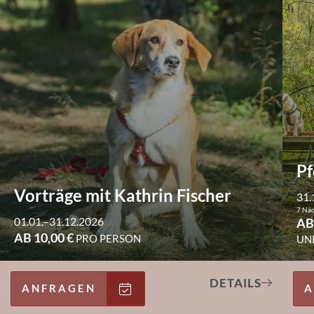
Pf
Vorträge mit Kathrin Fischer
31.
7 Nä
01.01.–31.12.2026
AB
AB 10,00 €
PRO PERSON
UN
DETAILS
ANFRAGEN
A