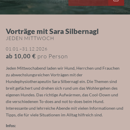
Unser Wochenprogramm
Services für Vierbeiner
Hundeknigge & Gelbe Schleife
Shop
Vorträge mit Sara Silbernagl
JEDEN MITTWOCH
01.01.–31.12.2026
ab 10,00 €
pro Person
Zimmer für Hund & Herrchen
Jeden Mittwochabend laden wir Hund, Herrchen und Frauchen
zu abwechslungsreichen Vorträgen mit der
Hundephysiotherapeutin Sara Silbernagl ein. Die Themen sind
breit gefächert und drehen sich rund um das Wohlergehen des
eigenen Hundes. Das richtige Aufwärmen, das Cool-Down und
die verschiedenen To-does and not to-does beim Hund.
Interessante und lehrreiche Abende mit vielen Informationen und
Tipps, die für viele Situationen im Alltag hilfreich sind.
Erlebnisreich Fellnase
Infos: