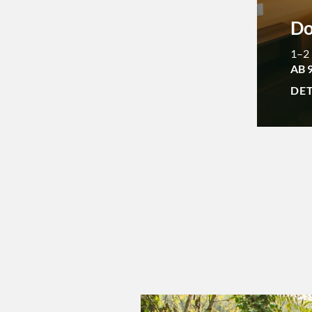
Do
1–2
AB 
DET