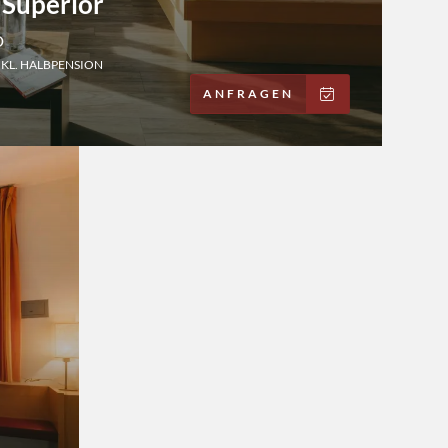
Superior
D
NKL. HALBPENSION
ANFRAGEN