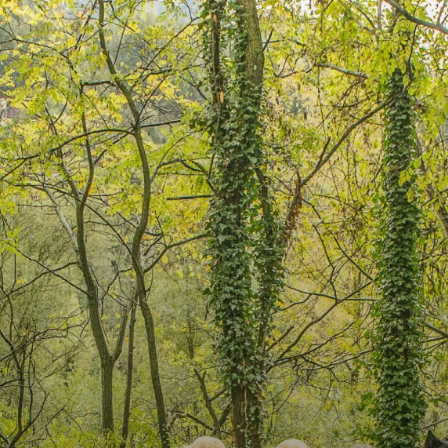
Zimmer für Hund & Herrchen
Erlebnisreich Fellnase
Restaurant & Bar
Inklusivleistungen