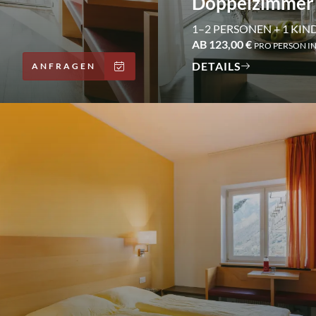
Doppelzimmer 
1–2 PERSONEN + 1 KIN
AB 123,00 €
PRO PERSON I
DETAILS
ANFRAGEN