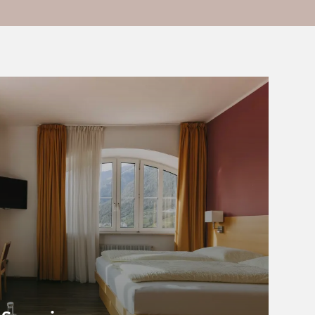
Spazieren, Wandern, Gassigehen
Hundetraining in freier Natur
Unser Wochenprogramm
Services für Vierbeiner
Hundeknigge & Gelbe Schleife
Shop