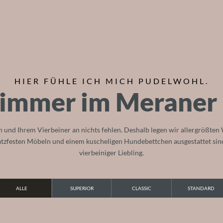
HIER FÜHLE ICH MICH PUDELWOHL.
Zimmer im Meraner
en und Ihrem Vierbeiner an nichts fehlen. Deshalb legen wir allergrößten
ratzfesten Möbeln und einem kuscheligen Hundebettchen ausgestattet sind. 
vierbeiniger Liebling.
ALLE
SUPERIOR
CLASSIC
STANDARD
ERL